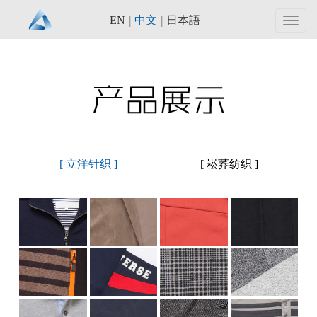
|
|
EN
中文
日本語
Toggl
navig
[ 立洋针织 ]
[ 崧荞纺织 ]