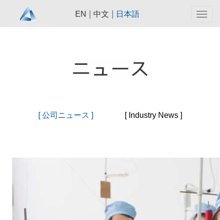
|
|
EN
中文
日本語
Togg
navig
[ 公司ニュース ]
[ Industry News ]