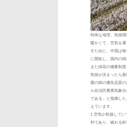
特殊な地理、気候環
暖かくて、空気を通
すために、中国は毎
に開拓し、国内の綿
また綿花の備蓄制度
気候が決まったら新
疆の綿の優良品質の
ル自治区農業気象台
である」と指摘した
えています。
1.空気が乾燥して
利であり、破れる鈴