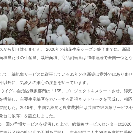
スから切り離せません。 2020年の綿花生産シーズン終了までに、新疆
面積当たりの生産量、栽培面積、商品割当量は26年連続で全国一位とな
して、綿気象サービスに従事している33年の李新築は意外ではありませ
件以外に、気象人の細心の注意を払っています。
新疆ウイグル自治区気象部門は「155」プロジェクトをスタートさせ、綿気
を構築し、主要生産綿区をカバーする監視ネットワークを形成し、相応
展開した。2019年、中国気象局と農業農村部は共同で綿気象サービス
象台に依存）を設立しました。
の一回の予報サービスを提供した上で、綿気象サービスセンターは2020
要綿花区綿の吐出期の予測を展開し、生産部門に人力物資を事前に手配