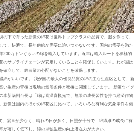
境の下で育った新疆の綿花は世界トップクラスの品質で、服を作って、
して、快適で、長年供給が需要に追いつかないです。国内の需要を満た
年200万トンぐらいの綿を輸入しています。近年は輸入ルートを積極的
花のサプライチェーンが安定していることを確保しています。わが国は
を確立して、綿農業の心配がないことを確保します。
疆綿がいいです。 我が国の最大の優良品質の綿の主な生産区として、
高い生産の背後は現地の気候条件と密接に関連しています。 新疆ウイ
の李新築副台長は「綿は喜温喜悦光で、無限の成長習性を持つ経済作物
。新疆は国内のほかの綿花区に比べて、いろいろな有利な気象条件を備
いて、雲量が少なく、晴れの日が多く、日照が十分で、綿繊維の成長に有
率が著しく低下し、綿の単独生産の向上潜在力が大きい。