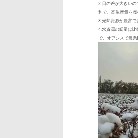
2.日の差が大きい
利で、高生産量を獲
3.光熱資源が豊富
4.水資源の総量は
で、オアシスで農業