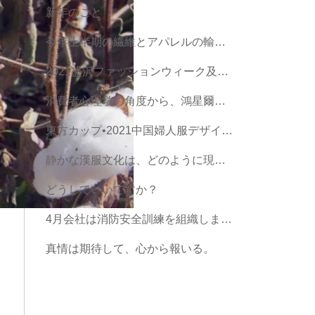
新年のこと
今年上半期の繊維とアパレルの輸出は、歴史上同じ期間の記録を打ち立てました
2021盛沢ファッションウィーク及び第9回江蘇（盛沢）織物博覧会
消費者心理学の角度から、鴻星爾克は未来ハイエンドのルートを歩くべきですか？
東方カップ•2021中国婦人服デザイン大会の決勝戦は完ぺきに終わりました。
静かな漢服文化は、どのように現代の若者の心を捉えたのでしょうか?
どうしていいですか？
4月会社は消防安全訓練を組織します。
真情は期待して、心から報いる。