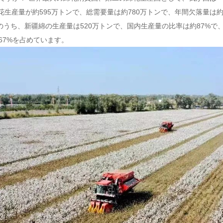
度の綿花生産量が約595万トンで、総需要量は約780万トンで、年間欠落量は
のうち、新疆綿の生産量は520万トンで、国内生産量の比率は約87%で
67%を占めています。