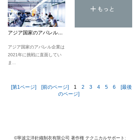
アジア国家のアパレル企業は2021年に挑戦に直面しています。
アジア国家のアパレル企業は
2021年に挑戦に直面してい
ま...
[第1ページ]
[前のページ]
1
2
3
4
5
6
[最後
のページ]
©寧波立洋針織制衣有限公司 著作権 テクニカルサポート: