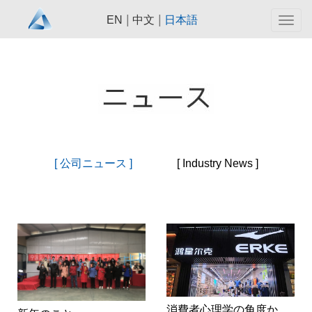
|
|
EN
中文
日本語
Togg
navig
[ 公司ニュース ]
[ Industry News ]
消費者心理学の角度から、鴻星爾克は未来ハイエンドのルートを歩くべきですか？