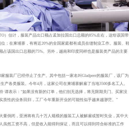
TO）估计，服装产品出口额占孟加拉国出口总额的85%左右，这给该国带
业岗位；在柬埔寨，有将近20%的全国家庭都有成员在缝制业工作。服装、
额占该国出口总额的75%。另外，越南和印度同样也是服装类产品的主要
0家服装厂已经停止了生产。其中包括一家名叫Gladpeer的服装厂，该厂为
业生产各类服装。今年4月，这家公司在柬埔寨解雇了当地3500多名工人。
特·谭表示：“如果没有新的订单，他们别无选择，将无限期关门。买家没
实质性的业务回归，工厂今年重新开业的可能性似乎越来越渺茫。”
大量倒闭，亚洲将有几十万人规模的服装工人被解雇或暂时失业，其中大
人虽然工资不高，但是收入能得到保证，而且可以得到符合标准的工作