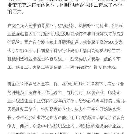
业带来充足订单的同时，同时也给企业用工造成了不小
的压力。
在这个庞大需求的背景下，纺织服装、机械等不同行业，部分企
业正面临着因用工短缺而无法及时完成订单和可能导致订单流失
等风险。而光在宁波市象山县爵溪街道，就集聚了高达500多家
大小针织企业，目前整个针织行业光用工缺口高达就20%左右。
机械制造行业情况也不容乐观。一些需要技术复杂一点的平车
工、拷克工，大烫工等则是处于一种“有钱找不着人”的境况。
再加上这个春节有点不一样。在“就地过年”的号召下，不少企业
的外地员工留在各工作地过年。与此同时，家纺企业、印染企
业、织造企业手上仍有不少年内订单，纷纷看好今年行情，这几
天迅速复工复产。特别是家纺企业，从去年下半年开始逆势增
长，今年不少企业决定扩大产能，用工需求激增，增大了许多竞
争力！此外，众多中小型纺织企业内，特别是织造类的小企业，