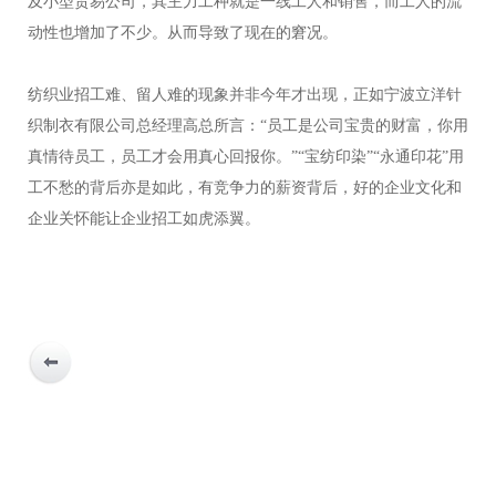
及小型贸易公司，其主力工种就是一线工人和销售，而工人的流
动性也增加了不少。从而导致了现在的窘况。
纺织业招工难、留人难的现象并非今年才出现，正如宁波立洋针
织制衣有限公司总经理高总所言：“员工是公司宝贵的财富，你用
真情待员工，员工才会用真心回报你。”“宝纺印染”“永通印花”用
工不愁的背后亦是如此，有竞争力的薪资背后，好的企业文化和
企业关怀能让企业招工如虎添翼。